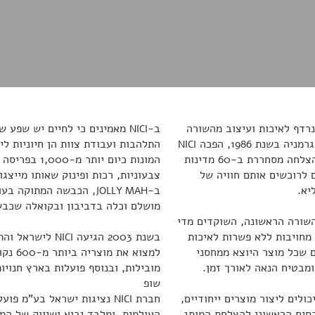
 לשם נרדף לאיכות ועיצוב מהשורה
ב-
מאמינים כי לחיים יש שפע של
NICI
שנת 1986, הפכה
התלהבות ועבודת צוות הן חיוניות לי
NICI
לחברה בינלאומית שמוצריה משווקים בהצלחה מסחררת ב-60 מדינות
המונות כיום י
 לרוכשים אותם חוויה של
צבעוניות, רכות ופינוק שאותו מייצ
יא.
ב-
, הכבשה המתוקה בעול
JOLLY MAH
מושלם וכלה בדביבון ובקואלה שכבש
השורה הראשונה, השוקדים מדי
מחויבות ללא פשרות לאיכות
בשנת 2003 הגיעה
לישראל והתק
NICI
 שכל מוצר היוצא ממחסני
למצוא 
ומבטיח הנאה לאורך זמן.
מובילות, ובנוסף פועלות בארץ חנוי
שופ
כולים ליצור מוצרים ייחודיים,
חברת
נציגות ישראל בע"מ פועל
NICI
בסיס הראשוני להצלחת המותג.
העולמית, ומלבד יבוא ושיווק של המ