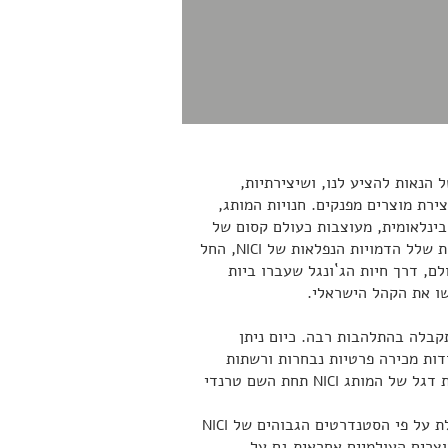
 הנאות להציע לנו, ושיצירתיות,
צירת מוצרים מפנקים. חנויות המותג,
ותר מ-1,000 בפריסה בינלאומית, מעוצבות כעולם קסום של
גות שלל הדמויות הנפלאות של
, החל
NICI
ם, דרך חיות הג`ונגל שעברו ביות
ו את הקהל הישראלי.
בלה בהתלהבות רבה. כיום ניתן
את מוצריה ביותר מ-600 נקודות מכירה פרטיות נבחרות ורשתות
ות דגל של המותג
תחת השם טרנדי
NICI
ת על פי הסטנדרטים הגבוהים של
NICI
וצרים העולמיים אחראית גם על