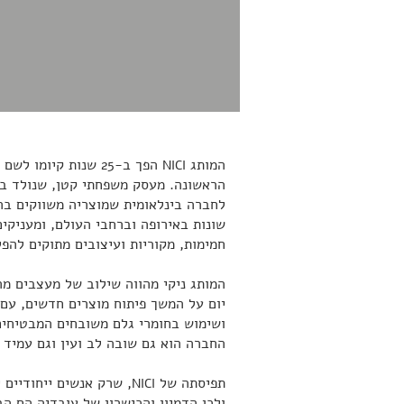
המותג
הפך ב-25 שנות קיומו
NICI
הראשונה. מעסק משפחתי קטן, שנולד בגרמניה ב
שונות באירופה וברחבי העולם, ומעניקים
חמימות, מקוריות ועיצובים מתוקים להפל
המותג ניקי מהווה שילוב של מעצבים מ
יום על המשך פיתוח מוצרים חדשים, עם 
ושימוש בחומרי גלם משובחים המבטיחים
החברה הוא גם שובה לב ועין וגם עמיד 
תפיסתה של
, שרק אנשים ייחודיים י
NICI
ולכן הדמיון והכישרון של עובדיה הם ה